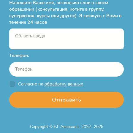
Напишите Ваше имя, несколько слов о своем
обращении (консультация, хотите в группу,
супервизия, курсы или другое). Я свяжусь с Вами в
течение 24 часов
Телефон:
Согласие на
обработку данных
Отправить
Copyright © Е.Г.Аверкова., 2022 -2025